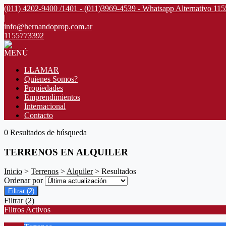
(011) 4202-9400 /1401 - (011)3969-4539 - Whatsapp Alternativo 11
|
info@hernandoprop.com.ar
1155773392
MENÚ
LLAMAR
Quienes Somos?
Propiedades
Emprendimientos
Internacional
Contacto
0 Resultados de búsqueda
TERRENOS EN ALQUILER
Inicio
>
Terrenos
>
Alquiler
> Resultados
Ordenar por
Filtrar
(2)
Filtrar
(2)
Filtros Activos