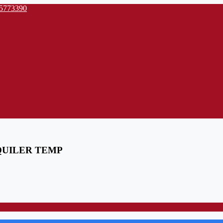
55773390
QUILER TEMP