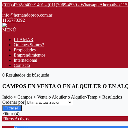
(011) 4202-9400 /1401 - (011)3969-4539 - Whatsapp Alternativo 11
|
info@hernandoprop.com.ar
1155773392
MENÚ
LLAMAR
Quienes Somos?
Propiedades
Emprendimientos
Internacional
Contacto
0 Resultados de búsqueda
CAMPOS EN VENTA O EN ALQUILER O EN AL
Inicio
>
Campos
>
Venta
o
Alquiler
o
Alquiler-Temp
> Resultados
Ordenar por
Filtrar
(4)
Filtrar
(4)
Filtros Activos