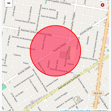
−
Leaflet
| ©
OpenStreetMap
contributors