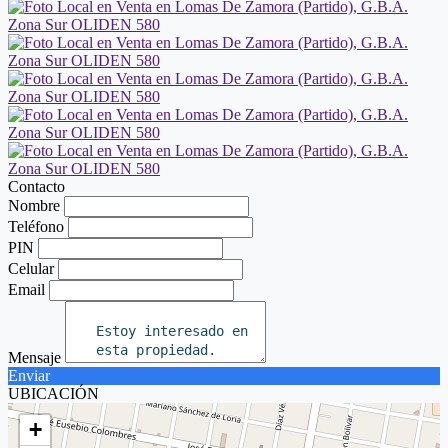
Contacto
Nombre
Teléfono
PIN
Celular
Email
Mensaje
Enviar
UBICACIÓN
+