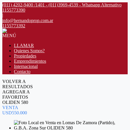
(011) 4202-9400 /1401 - (011)3969-4539 - Whatsapp Alternativo
1155773390
|
info@hernandoprop.com.ar
1155773392
MENÚ
LLAMAR
Quienes Somos?
Propiedades
Emprendimientos
Internacional
Contacto
VOLVER A
RESULTADOS
AGREGAR A
FAVORITOS
OLIDEN 580
VENTA
USD550.000