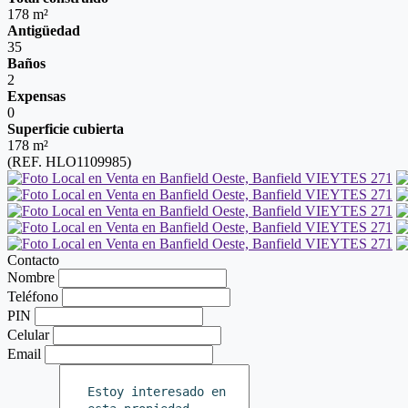
178 m²
Antigüedad
35
Baños
2
Expensas
0
Superficie cubierta
178 m²
(REF. HLO1109985)
Contacto
Nombre
Teléfono
PIN
Celular
Email