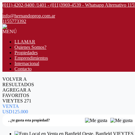
(011) 4202-9400 /1401 - (011)3969-4539 - Whatsapp Alternativo 11
|
info@hernandoprop.com.ar
1155773392
MENÚ
LLAMAR
Quienes Somos?
Propiedades
Emprendimientos
Internacional
Contacto
VOLVER A
RESULTADOS
AGREGAR A
FAVORITOS
VIEYTES 271
VENTA
USD125.000
,
¿te gusta esta propiedad?