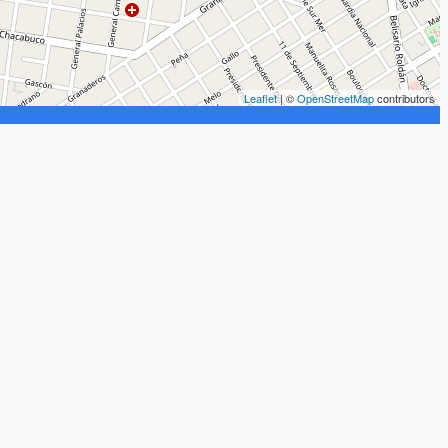
Leaflet
| ©
OpenStreetMap
contributors