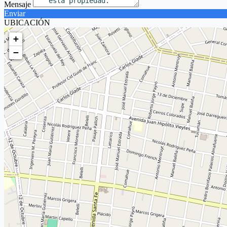
Mensaje
Enviar
UBICACIÓN
+
−